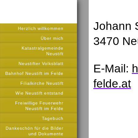
Johann S
Herzlich willkommen
3470 Neu
Über mich
Katastralgemeinde
Neustift
Neustifter Volksblatt
E-Mail:
h
Bahnhof Neustift im Felde
felde.at
Filialkirche Neustift
Wie Neustift entstand
Freiwillige Feuerwehr
Neustift im Felde
Tagebuch
Dankeschön für die Bilder
und Dokumente