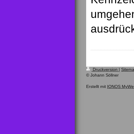
umgehen
ausdrück
Druckversion
|
Sitem
© Johann Söllner
Erstellt mit
IONOS MyWebs