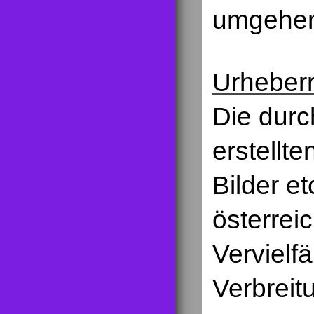
umgehen
Urheberr
Die durc
erstellt
Bilder e
österrei
Vervielf
Verbreit