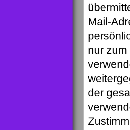
übermitt
Mail-Adr
persönli
nur zum
verwende
weiterge
der ges
verwende
Zustimm