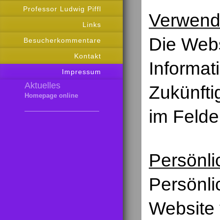
Professor Ludwig Piffl
Verwend
Links
Die Webs
Besucherkommentare
Kontakt
Informa
Impressum
Aktuelles
Zukünfti
Homepage online
im Felde
Persönli
Persönli
Website