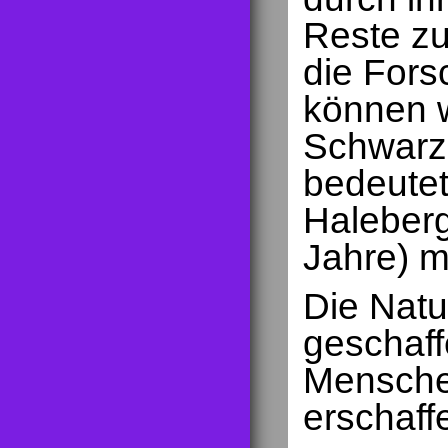
Reste zu
die Fors
können w
Schwarz
bedeutet
Haleberg
Jahre) mu
Die Natu
geschaff
Menschen
erschaff