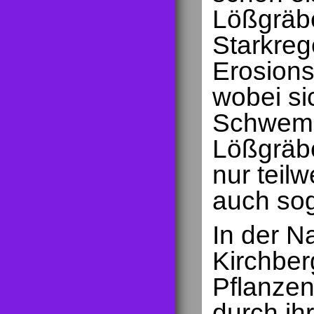
Lößgräbe
Starkre
Erosions
wobei s
Schwemm
Lößgräbe
nur teilw
auch sog
In der N
Kirchber
Pflanzen
durch ih