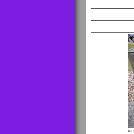
________
________
________
ca. 