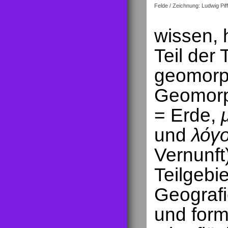
Felde / Zeichnung: Ludwig Piff
wissen, h
Teil der
geomorph
Geomorp
= Erde,
und
λόγο
Vernunft
Teilgebi
Geografi
und form