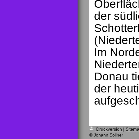
Oberfläc
der südli
Schotterf
(Niedert
Im Norde
Niederte
Donau ti
der heut
aufgesch
Druckversion
|
Sitem
© Johann Söllner