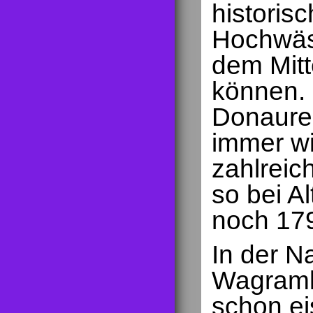
historisc
Hochwäs
dem Mitt
können. 
Donaureg
immer wi
zahlreic
so bei A
noch 179
In der N
Wagramla
schon ei