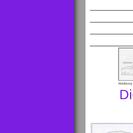
________
________
________
________
Abbildung 
Di