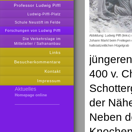
Professor Ludwig Piffl
Ludwig-Piffl-Platz
Schule Neustift im Felde
Forschungen von Ludwig Piffl
Abbildung: Ludwig Piffl (links) 
Die Verkehrslage im
Johann Markl beim Freilegen
Mittelalter / Safrananbau
hallstattzeitlichen Hügelgrab
Links
jüngeren 
Besucherkommentare
400 v. Ch
Kontakt
Impressum
Schotter
Aktuelles
Homepage online
der Nähe
Neben d
Knochen