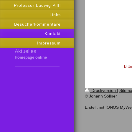
Professor Ludwig Piffl
Links
Besucherkommentare
Kontakt
Impressum
Aktuelles
Homepage online
Bitt
Druckversion
|
Sitem
© Johann Söllner
Erstellt mit
IONOS MyWebs